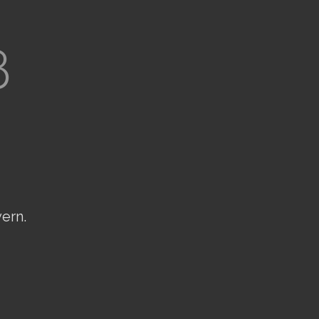
B
ern.