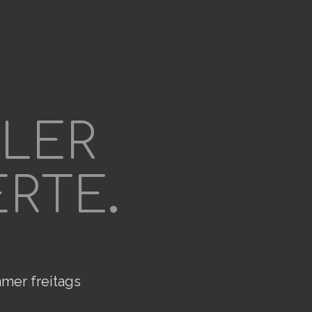
ELER
ERTE
.
mer freitags