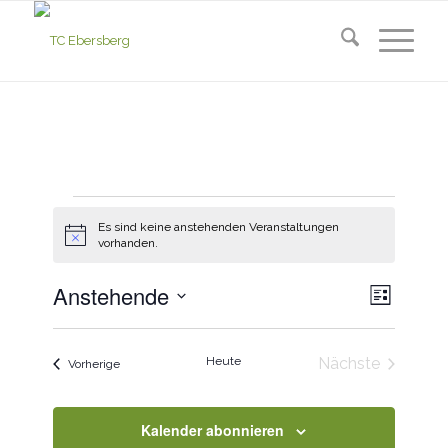
Veranstaltungen
Es sind keine anstehenden Veranstaltungen
Hinweis
vorhanden.
Ansic
Verans
Anstehende
Liste
Ansich
Navig
Datum
Naviga
wählen.
Heute
Nächste
Veranstaltungen
Vorherige
Veranstaltun
Kalender abonnieren