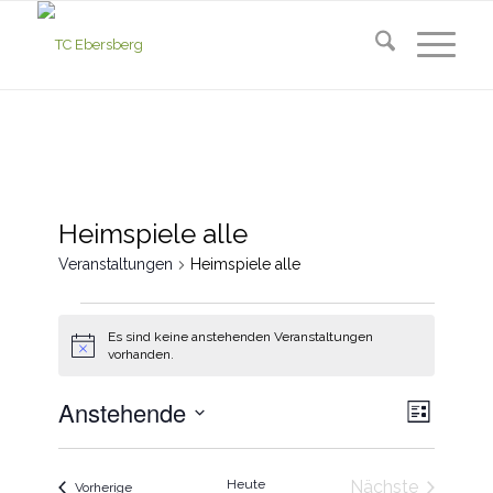
Heimspiele alle
Veranstaltungen
Heimspiele alle
Veranstaltungen
Es sind keine anstehenden Veranstaltungen
Hinweis
vorhanden.
Ansic
Verans
Anstehende
Liste
Ansich
Navig
Datum
Naviga
wählen.
Heute
Nächste
Veranstaltungen
Vorherige