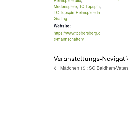
Heimspiele alle
,
Medenspiele
,
TC Topspin
,
TC Topspin-Heimspiele in
Grafing
Website:
https://www.tcebersberg.d
e/mannschaften/
Veranstaltungs-Navigat
Mädchen 15 : SC Baldham-Vaters