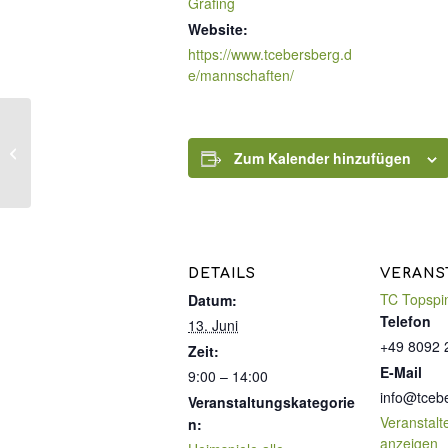
Grafing
Website:
https://www.tcebersberg.d
e/mannschaften/
Mädchen 15 : SC
Zum Kalender hinzufügen
Baldham-Vaterstetten
DETAILS
VERANS
TC Topspi
Datum:
Telefon
13. Juni
+49 8092 
Zeit:
E-Mail
9:00 – 14:00
info@tceb
Veranstaltungskategorie
Veranstalt
n:
anzeigen