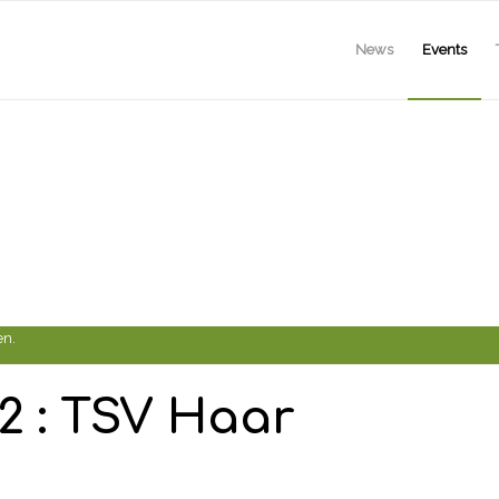
News
Events
en.
2 : TSV Haar