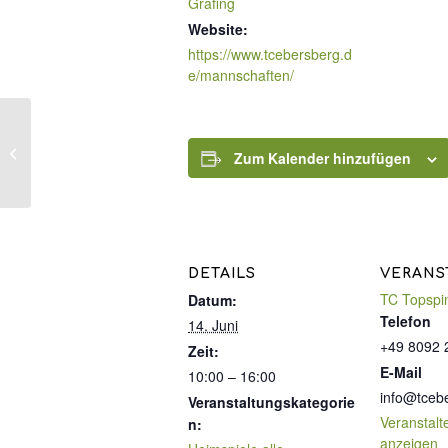
Grafing
Website:
https://www.tcebersberg.d
e/mannschaften/
Herren 2 : TC Rot-Weiß
Zum Kalender hinzufügen
Poing
DETAILS
VERANS
TC Topspi
Datum:
Telefon
14. Juni
+49 8092 
Zeit:
E-Mail
10:00 – 16:00
info@tceb
Veranstaltungskategorie
Veranstalt
n:
anzeigen