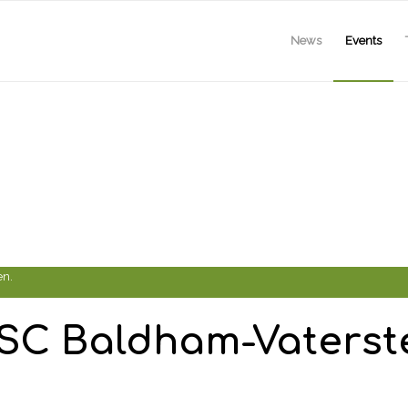
News
Events
en.
 SC Baldham-Vaterst