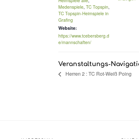
Heimspiele alle
,
Medenspiele
,
TC Topspin
,
TC Topspin-Heimspiele in
Grafing
Website:
https://www.tcebersberg.d
e/mannschaften/
Veranstaltungs-Navigat
Herren 2 : TC Rot-Weiß Poing