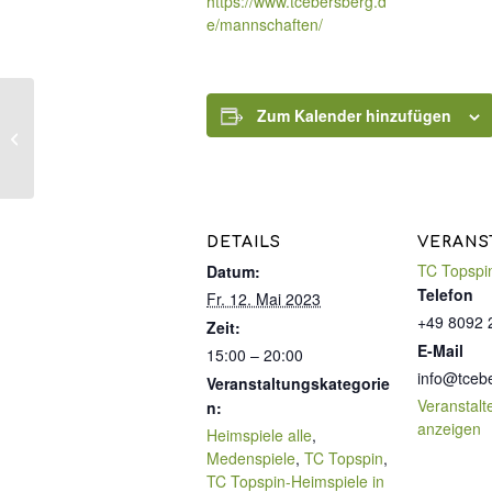
https://www.tcebersberg.d
e/mannschaften/
Zum Kalender hinzufügen
TennisExpress I –
Kursangebot 3: Einheit
1 von 3
DETAILS
VERANS
TC Topspi
Datum:
Telefon
Fr. 12. Mai 2023
+49 8092 
Zeit:
E-Mail
15:00 – 20:00
info@tceb
Veranstaltungskategorie
Veranstalt
n:
anzeigen
Heimspiele alle
,
Medenspiele
,
TC Topspin
,
TC Topspin-Heimspiele in