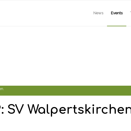
News
Events
en.
9: SV Walpertskirche