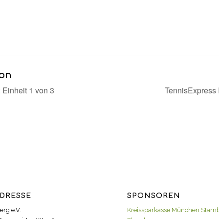
ion
 Einheit 1 von 3
TennisExpress I
DRESSE
SPONSOREN
erg e.V.
Kreissparkasse München Starn