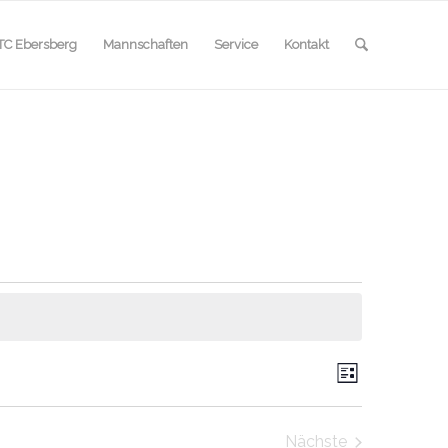
TC Ebersberg
Mannschaften
Service
Kontakt
Ansicht
Veranstal
Liste
Ansichten
Navigat
Navigatio
Nächste