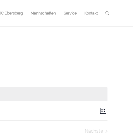
TC Ebersberg
Mannschaften
Service
Kontakt
Ansicht
Veranstal
Liste
Ansichten
Navigat
Navigatio
Nächste