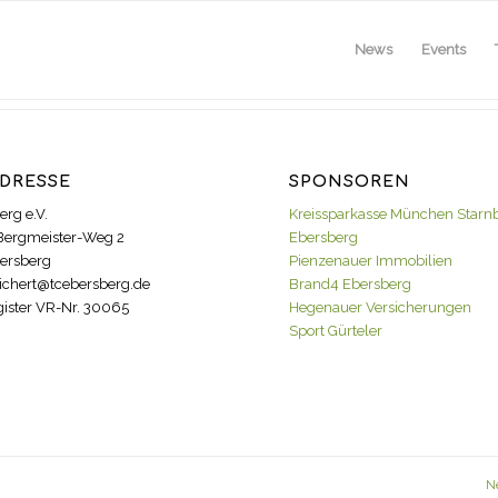
News
Events
DRESSE
SPONSOREN
erg e.V.
Kreissparkasse München Starn
Bergmeister-Weg 2
Ebersberg
ersberg
Pienzenauer Immobilien
ichert@tcebersberg.de
Brand4 Ebersberg
gister VR-Nr. 30065
Hegenauer Versicherungen
Sport Gürteler
N