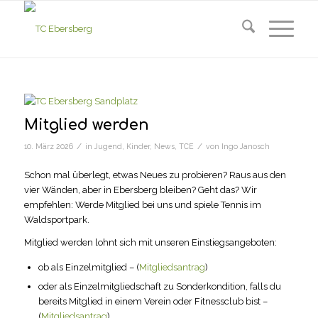
Mitglied werden
/
/
10. März 2026
in
Jugend
,
Kinder
,
News
,
TCE
von
Ingo Janosch
Schon mal überlegt, etwas Neues zu probieren? Raus aus den
vier Wänden, aber in Ebersberg bleiben? Geht das? Wir
empfehlen: Werde Mitglied bei uns und spiele Tennis im
Waldsportpark.
Mitglied werden lohnt sich mit unseren Einstiegsangeboten:
ob als Einzelmitglied – (
Mitgliedsantrag
)
oder als Einzelmitgliedschaft zu Sonderkondition, falls du
bereits Mitglied in einem Verein oder Fitnessclub bist –
(
Mitgliedsantrag
)