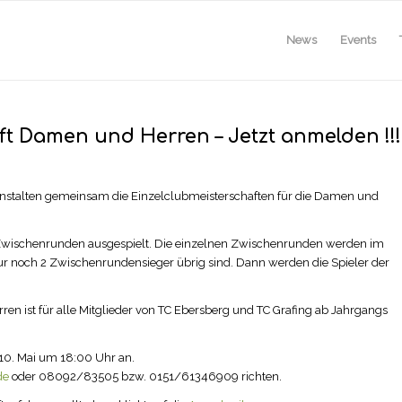
News
Events
ft Damen und Herren – Jetzt anmelden !!!
anstalten gemeinsam die Einzelclubmeisterschaften für die Damen und
 Zwischenrunden ausgespielt. Die einzelnen Zwischenrunden werden im
ur noch 2 Zwischenrundensieger übrig sind. Dann werden die Spieler der
en ist für alle Mitglieder von TC Ebersberg und TC Grafing ab Jahrgangs
10. Mai um 18:00 Uhr an.
de
oder 08092/83505 bzw. 0151/61346909 richten.