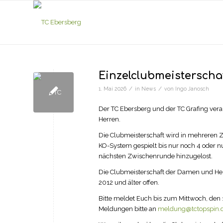
Einzelclubmeisterscha
/
/
1. Mai 2026
in
News
von
Ingo Janosch
Der TC Ebersberg und der TC Grafing ver
Herren.
Die Clubmeisterschaft wird in mehreren
KO-System gespielt bis nur noch 4 oder n
nächsten Zwischenrunde hinzugelost.
Die Clubmeisterschaft der Damen und Herr
2012 und älter offen.
Bitte meldet Euch bis zum Mittwoch, den 
Meldungen bitte an
meldung@tctopspin.