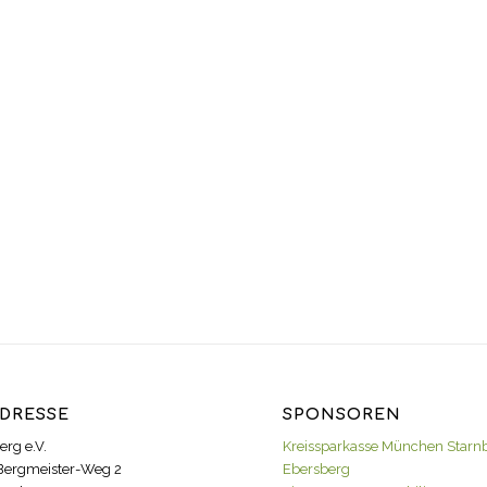
DRESSE
SPONSOREN
erg e.V.
Kreissparkasse München Starn
Bergmeister-Weg 2
Ebersberg