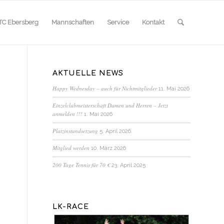
TC Ebersberg
Mannschaften
Service
Kontakt
AKTUELLE NEWS
Happy Wednesday – auch für Nichtmitglieder
11. Mai 2026
Einzelclubmeisterschaft Damen und Herren – Jetzt
anmelden !!!
1. Mai 2026
Platzinstandsetzung
5. April 2026
Mitglied werden
10. März 2026
200 Tage Tennis für 70 €
23. April 2025
LK-RACE