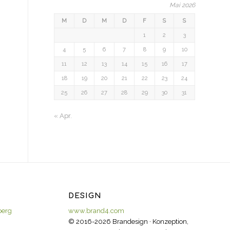
Mai 2026
M
D
M
D
F
S
S
1
2
3
4
5
6
7
8
9
10
11
12
13
14
15
16
17
18
19
20
21
22
23
24
25
26
27
28
29
30
31
« Apr.
DESIGN
berg
www.brand4.com
© 2016-2026 Brandesign · Konzeption,