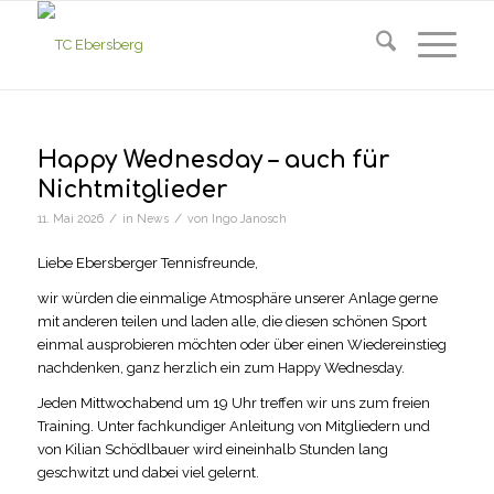
Happy Wednesday – auch für
Nichtmitglieder
/
/
11. Mai 2026
in
News
von
Ingo Janosch
Liebe Ebersberger Tennisfreunde,
wir würden die einmalige Atmosphäre unserer Anlage gerne
mit anderen teilen und laden alle, die diesen schönen Sport
einmal ausprobieren möchten oder über einen Wiedereinstieg
nachdenken, ganz herzlich ein zum Happy Wednesday.
Jeden Mittwochabend um 19 Uhr treffen wir uns zum freien
Training. Unter fachkundiger Anleitung von Mitgliedern und
von Kilian Schödlbauer wird eineinhalb Stunden lang
geschwitzt und dabei viel gelernt.